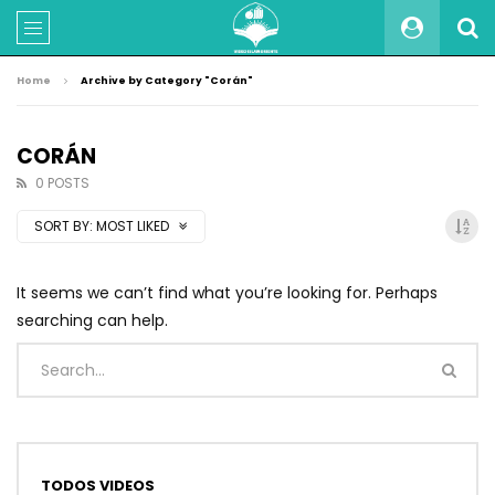
Home
Archive by Category "Corán"
CORÁN
0 POSTS
SORT BY:
MOST LIKED
It seems we can’t find what you’re looking for. Perhaps
searching can help.
TODOS VIDEOS