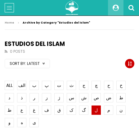
Home
Archive by Category "Estudios del Islam"
ESTUDIOS DEL ISLAM
0 POSTS
SORT BY:
LATEST
ALL
الف
ب
پ
ت
ث
ج
چ
ح
خ
ط
ض
ص
ش
س
ژ
ز
ر
ذ
د
ن
م
ل
گ
ک
ق
ف
غ
ع
ظ
ی
ه
و