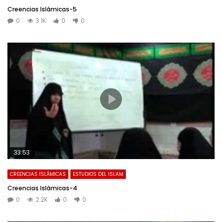
Creencias Islámicas-5
0
3.1K
0
0
33:53
CREENCIAS ISLÁMICAS
ESTUDIOS DEL ISLAM
Creencias Islámicas-4
0
2.2K
0
0