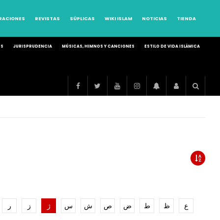
RRACIONES
REVISTAS
SÚPLICAS
WIKI ISLAM
NOTICIAS
TIENDA
OS
JURISPRUDENCIA
MÚSICAS, HIMNOS Y CANCIONES
ESTILO DE VIDA ISLÁMICA
ع
ظ
ط
ض
ص
ش
س
ژ
ز
ر