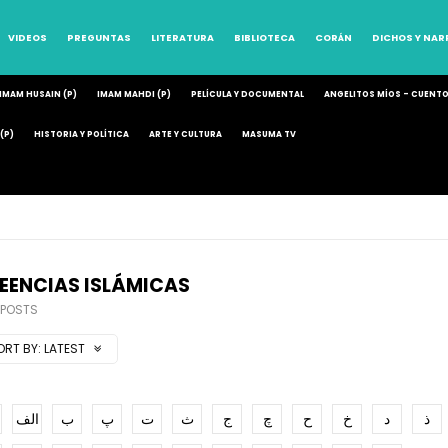
VIDEOS
PREGUNTAS
LITERATURA
BIBLIOTECA
CORÁN
DICHOS Y NA
IMAM HUSAIN (P)
IMAM MAHDI (P)
PELÍCULA Y DOCUMENTAL
ANGELITOS MÍOS – CUENT
(P)
HISTORIA Y POLÍTICA
ARTE Y CULTURA
MASUMA TV
EENCIAS ISLÁMICAS
 POSTS
ORT BY:
LATEST
ذ
د
خ
ح
چ
ج
ث
ت
پ
ب
الف