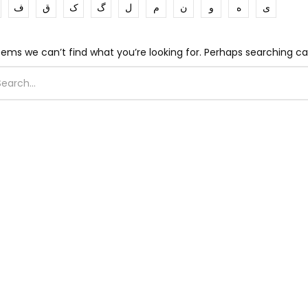
ی
ه
و
ن
م
ل
گ
ک
ق
ف
eems we can’t find what you’re looking for. Perhaps searching ca