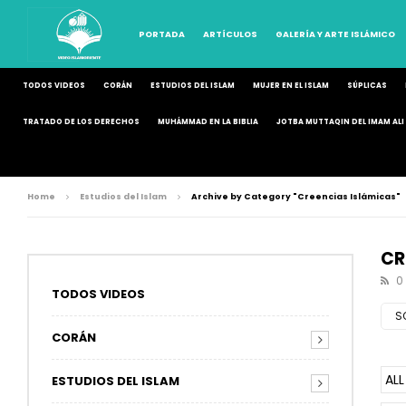
PORTADA
ARTÍCULOS
GALERÍA Y ARTE ISLÁMICO
TODOS VIDEOS
CORÁN
ESTUDIOS DEL ISLAM
MUJER EN EL ISLAM
SÚPLICAS
TRATADO DE LOS DERECHOS
MUHÁMMAD EN LA BIBLIA
JOTBA MUTTAQIN DEL IMAM ALI 
Home
Estudios del Islam
Archive by Category "Creencias Islámicas"
CR
0
TODOS VIDEOS
S
CORÁN
ALL
ESTUDIOS DEL ISLAM