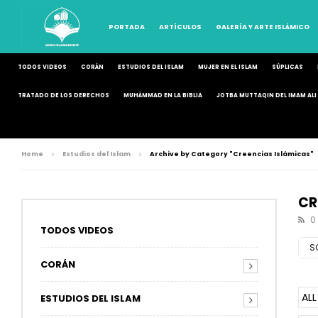
PORTADA
ARTÍCULOS
GALERÍA Y ARTE ISLÁMICO
TODOS VIDEOS
CORÁN
ESTUDIOS DEL ISLAM
MUJER EN EL ISLAM
SÚPLICAS
TRATADO DE LOS DERECHOS
MUHÁMMAD EN LA BIBLIA
JOTBA MUTTAQIN DEL IMAM ALI 
Home
Estudios del Islam
Archive by Category "Creencias Islámicas"
CR
0
TODOS VIDEOS
S
CORÁN
ALL
ESTUDIOS DEL ISLAM