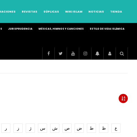
RRACIONES
REVISTAS
SÚPLICAS
WIKI ISLAM
NOTICIAS
TIENDA
OS
JURISPRUDENCIA
MÚSICAS, HIMNOS Y CANCIONES
ESTILO DE VIDA ISLÁMICA
ع
ظ
ط
ض
ص
ش
س
ژ
ز
ر