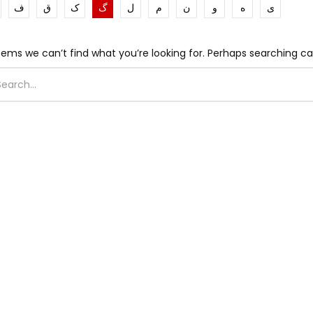
ی
ه
و
ن
م
ل
گ
ک
ق
ف
eems we can’t find what you’re looking for. Perhaps searching ca