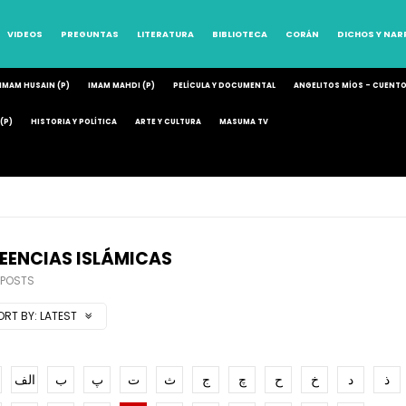
VIDEOS
PREGUNTAS
LITERATURA
BIBLIOTECA
CORÁN
DICHOS Y NA
IMAM HUSAIN (P)
IMAM MAHDI (P)
PELÍCULA Y DOCUMENTAL
ANGELITOS MÍOS – CUENT
(P)
HISTORIA Y POLÍTICA
ARTE Y CULTURA
MASUMA TV
EENCIAS ISLÁMICAS
 POSTS
ORT BY:
LATEST
ذ
د
خ
ح
چ
ج
ث
ت
پ
ب
الف