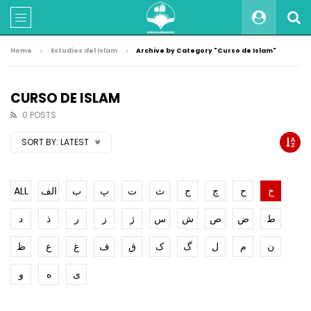
Home
Estudios del Islam
Archive by Category "Curso de Islam"
CURSO DE ISLAM
0 POSTS
SORT BY:
LATEST
ALL
الف
ب
پ
ت
ث
ج
چ
ح
خ
ط
ض
ص
ش
س
ژ
ز
ر
ذ
د
ن
م
ل
گ
ک
ق
ف
غ
ع
ظ
ی
ه
و