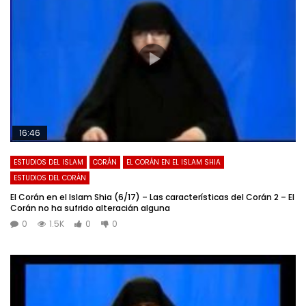
16:46
ESTUDIOS DEL ISLAM
CORÁN
EL CORÁN EN EL ISLAM SHIA
ESTUDIOS DEL CORÁN
El Corán en el Islam Shia (6/17) – Las características del Corán 2 – El
Corán no ha sufrido alteracián alguna
0
1.5K
0
0