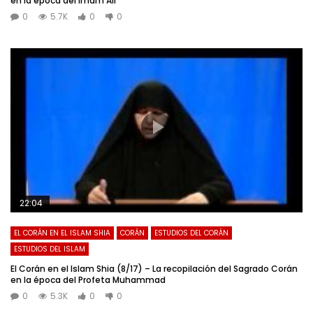
en la epoca del Imam Ali
0
5.7K
0
0
22:04
EL CORÁN EN EL ISLAM SHIA
CORÁN
ESTUDIOS DEL CORÁN
ESTUDIOS DEL ISLAM
El Corán en el Islam Shia (8/17) – La recopilación del Sagrado Corán
en la época del Profeta Muhammad
0
5.3K
0
0