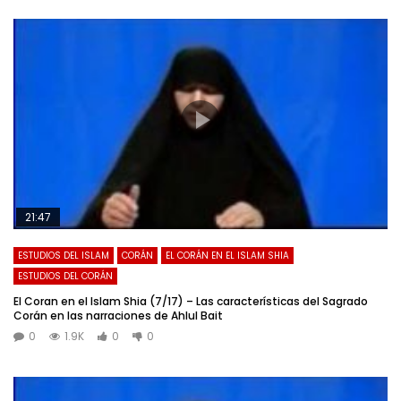
21:47
ESTUDIOS DEL ISLAM
CORÁN
EL CORÁN EN EL ISLAM SHIA
ESTUDIOS DEL CORÁN
El Coran en el Islam Shia (7/17) – Las características del Sagrado
Corán en las narraciones de Ahlul Bait
0
1.9K
0
0