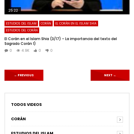
25:22
ESTUDIOS DEL ISLAM
CORÁN
EL CORÁN EN EL ISLAM SHIA
ESTUDIOS DEL CORÁN
El Corán en el Islam Shia (3/17) – La importancia del texto del
Sagrado Corán 1)
0
4.9K
0
0
←
PREVIOUS
NEXT
→
TODOS VIDEOS
CORÁN
ESTUDIOS DEL ISLAM