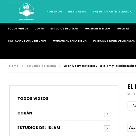
PORTADA
ARTÍCULOS
GALERÍA Y ARTE ISLÁMICO
TODOS VIDEOS
CORÁN
ESTUDIOS DEL ISLAM
MUJER EN EL ISLAM
SÚPLICAS
TRATADO DE LOS DERECHOS
MUHÁMMAD EN LA BIBLIA
JOTBA MUTTAQIN DEL IMAM ALI 
Home
Estudios del Islam
Archive by Category "El Islam y la exigencia 
EL
0
TODOS VIDEOS
S
CORÁN
ALL
ESTUDIOS DEL ISLAM