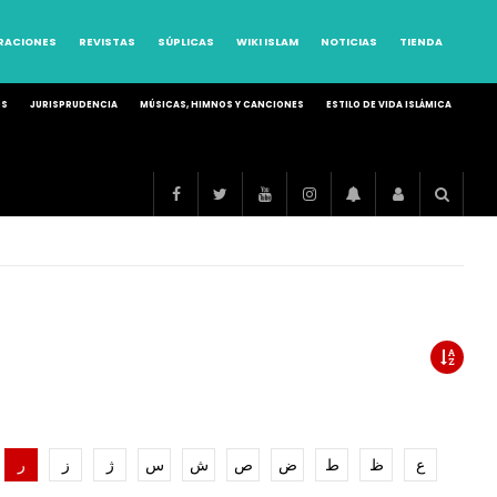
RRACIONES
REVISTAS
SÚPLICAS
WIKI ISLAM
NOTICIAS
TIENDA
OS
JURISPRUDENCIA
MÚSICAS, HIMNOS Y CANCIONES
ESTILO DE VIDA ISLÁMICA
ع
ظ
ط
ض
ص
ش
س
ژ
ز
ر