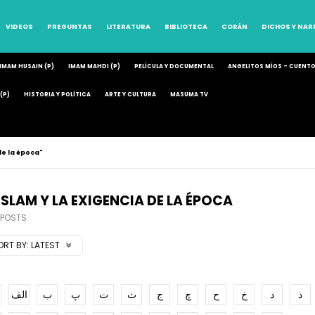
VIDEOS
PREGUNTAS
LITERATURA
BIBLIOTECA
CORÁN
DICHOS Y NA
IMAM HUSAIN (P)
IMAM MAHDI (P)
PELÍCULA Y DOCUMENTAL
ANGELITOS MÍOS – CUENT
(P)
HISTORIA Y POLÍTICA
ARTE Y CULTURA
MASUMA TV
de la época"
 ISLAM Y LA EXIGENCIA DE LA ÉPOCA
 POSTS
ORT BY:
LATEST
ذ
د
خ
ح
چ
ج
ث
ت
پ
ب
الف