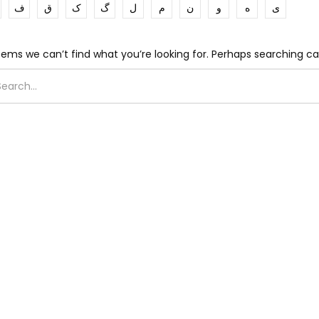
ی
ه
و
ن
م
ل
گ
ک
ق
ف
eems we can’t find what you’re looking for. Perhaps searching ca