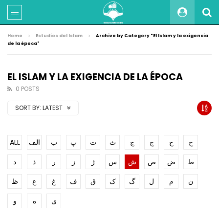
Home
Estudios del Islam
Archive by Category "El Islam y la exigencia
de la época"
EL ISLAM Y LA EXIGENCIA DE LA ÉPOCA
0 POSTS
SORT BY:
LATEST
ALL
الف
ب
پ
ت
ث
ج
چ
ح
خ
ط
ض
ص
ش
س
ژ
ز
ر
ذ
د
ن
م
ل
گ
ک
ق
ف
غ
ع
ظ
ی
ه
و