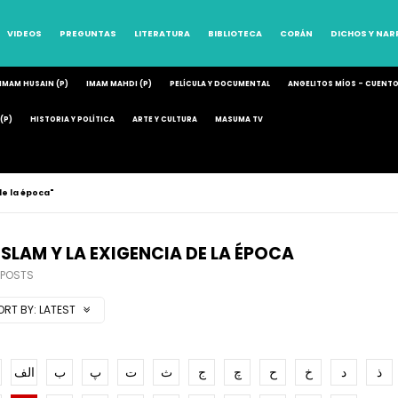
VIDEOS
PREGUNTAS
LITERATURA
BIBLIOTECA
CORÁN
DICHOS Y NA
IMAM HUSAIN (P)
IMAM MAHDI (P)
PELÍCULA Y DOCUMENTAL
ANGELITOS MÍOS – CUENT
(P)
HISTORIA Y POLÍTICA
ARTE Y CULTURA
MASUMA TV
de la época"
 ISLAM Y LA EXIGENCIA DE LA ÉPOCA
 POSTS
ORT BY:
LATEST
ذ
د
خ
ح
چ
ج
ث
ت
پ
ب
الف