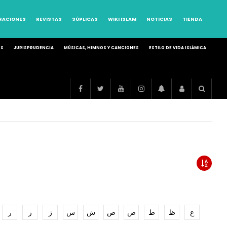
RRACIONES
REVISTAS
SÚPLICAS
WIKI ISLAM
NOTICIAS
TIENDA
OS
JURISPRUDENCIA
MÚSICAS, HIMNOS Y CANCIONES
ESTILO DE VIDA ISLÁMICA
ع
ظ
ط
ض
ص
ش
س
ژ
ز
ر