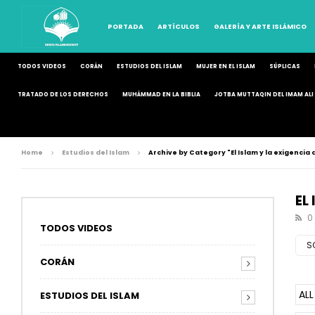
PORTADA
ARTÍCULOS
GALERÍA Y ARTE ISLÁMICO
TODOS VIDEOS
CORÁN
ESTUDIOS DEL ISLAM
MUJER EN EL ISLAM
SÚPLICAS
TRATADO DE LOS DERECHOS
MUHÁMMAD EN LA BIBLIA
JOTBA MUTTAQIN DEL IMAM ALI 
Home
Estudios del Islam
Archive by Category "El Islam y la exigencia 
EL
0
TODOS VIDEOS
S
CORÁN
ALL
ESTUDIOS DEL ISLAM