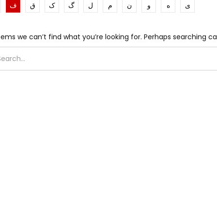
ی
ه
و
ن
م
ل
گ
ک
ق
ف
eems we can’t find what you’re looking for. Perhaps searching ca