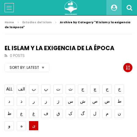
Home
Estudios del Islam
Archive by Category "El Islam y la exigencia
de la época"
EL ISLAM Y LA EXIGENCIA DE LA ÉPOCA
0 POSTS
SORT BY:
LATEST
ALL
الف
ب
پ
ت
ث
ج
چ
ح
خ
ط
ض
ص
ش
س
ژ
ز
ر
ذ
د
ن
م
ل
گ
ک
ق
ف
غ
ع
ظ
ی
ه
و