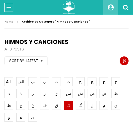
Home
Archive by Category "Himnos y Canciones"
HIMNOS Y CANCIONES
0 POSTS
SORT BY:
LATEST
ALL
الف
ب
پ
ت
ث
ج
چ
ح
خ
ط
ض
ص
ش
س
ژ
ز
ر
ذ
د
ن
م
ل
گ
ک
ق
ف
غ
ع
ظ
ی
ه
و