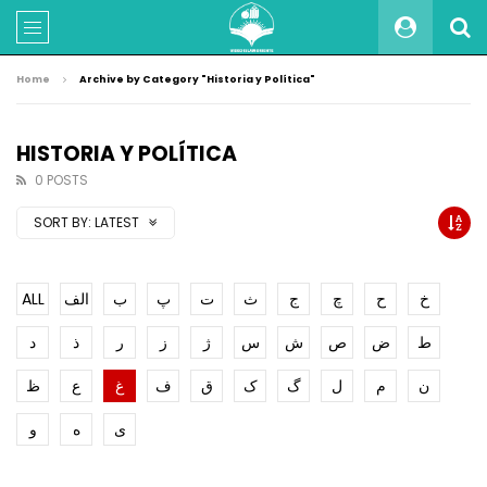
Home
Archive by Category "Historia y Política"
HISTORIA Y POLÍTICA
0 POSTS
SORT BY:
LATEST
ALL
الف
ب
پ
ت
ث
ج
چ
ح
خ
ط
ض
ص
ش
س
ژ
ز
ر
ذ
د
ن
م
ل
گ
ک
ق
ف
غ
ع
ظ
ی
ه
و