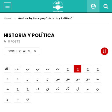
Home
Archive by Category "Historia y Política"
HISTORIA Y POLÍTICA
0 POSTS
SORT BY:
LATEST
ALL
الف
ب
پ
ت
ث
ج
چ
ح
خ
ط
ض
ص
ش
س
ژ
ز
ر
ذ
د
ن
م
ل
گ
ک
ق
ف
غ
ع
ظ
ی
ه
و