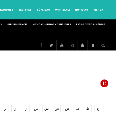
RRACIONES
REVISTAS
SÚPLICAS
WIKI ISLAM
NOTICIAS
TIENDA
OS
JURISPRUDENCIA
MÚSICAS, HIMNOS Y CANCIONES
ESTILO DE VIDA ISLÁMICA
ع
ظ
ط
ض
ص
ش
س
ژ
ز
ر