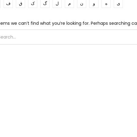
ی
ه
و
ن
م
ل
گ
ک
ق
ف
eems we can’t find what you’re looking for. Perhaps searching ca