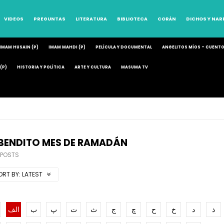
VIDEOS
PREGUNTAS
LITERATURA
BIBLIOTECA
CORÁN
DICHOS Y NA
IMAM HUSAIN (P)
IMAM MAHDI (P)
PELÍCULA Y DOCUMENTAL
ANGELITOS MÍOS – CUENT
(P)
HISTORIA Y POLÍTICA
ARTE Y CULTURA
MASUMA TV
 BENDITO MES DE RAMADÁN
 POSTS
ORT BY:
LATEST
ذ
د
خ
ح
چ
ج
ث
ت
پ
ب
الف