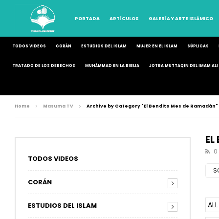
PORTADA
ARTÍCULOS
GALERÍA Y ARTE ISLÁMICO
TODOS VIDEOS
CORÁN
ESTUDIOS DEL ISLAM
MUJER EN EL ISLAM
SÚPLICAS
TRATADO DE LOS DERECHOS
MUHÁMMAD EN LA BIBLIA
JOTBA MUTTAQIN DEL IMAM ALI 
Home
Masuma TV
Archive by Category "El Bendito Mes de Ramadán"
EL
0
TODOS VIDEOS
S
CORÁN
ALL
ESTUDIOS DEL ISLAM