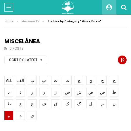
Home
Masuma TV
Archive by Category "Miscelánea"
MISCELÁNEA
0 POSTS
SORT BY:
LATEST
ALL
الف
ب
پ
ت
ث
ج
چ
ح
خ
ط
ض
ص
ش
س
ژ
ز
ر
ذ
د
ن
م
ل
گ
ک
ق
ف
غ
ع
ظ
ی
ه
و