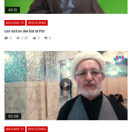
43:10
MASUMA TV
MISCELÁNEA
Los actos del Eid al Fitr
0
2.2K
0
0
02:09
MASUMA TV
MISCELÁNEA