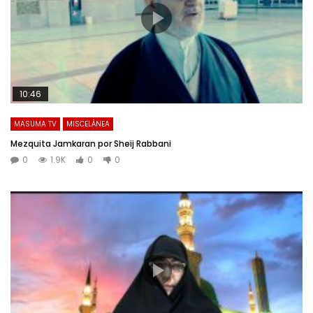
10:46
MASUMA TV
MISCELÁNEA
Mezquita Jamkaran por Sheij Rabbani
0
1.9K
0
0