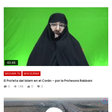
43:46
MASUMA TV
MISCELÁNEA
El Profeta del Islam en el Corán – por la Profesora Rabbani
0
1.6K
0
0