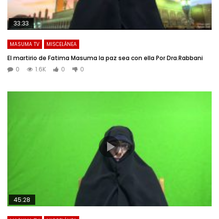
33:33
MASUMA TV
MISCELÁNEA
El martirio de Fatima Masuma la paz sea con ella Por Dra.Rabbani
0
1.6K
0
0
45:28