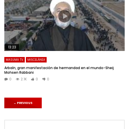
13:23
MASUMA TV
MISCELÁNEA
Arbaín, gran manifestación de hermandad en el mundo-Sheij
Mohsen Rabbani
0
2.1K
0
0
←
PREVIOUS