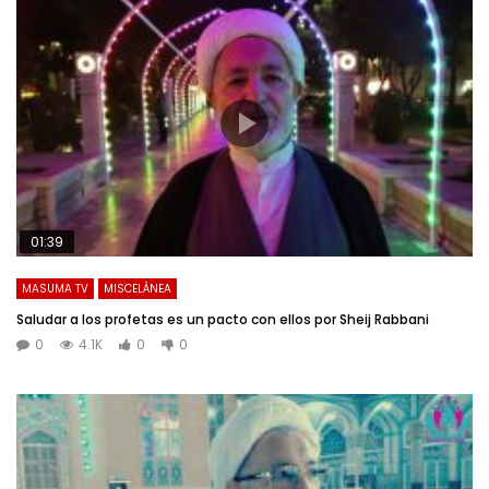
01:39
MASUMA TV
MISCELÁNEA
Saludar a los profetas es un pacto con ellos por Sheij Rabbani
0
4.1K
0
0