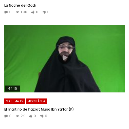
La Noche del Qadr
0
1.9K
0
0
44:15
MASUMA TV
MISCELÁNEA
El martirio de hazrat Musa Ibn Ya’far (P)
0
2K
0
0