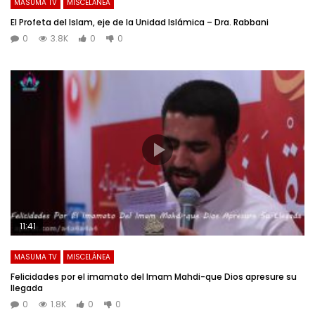
MASUMA TV
MISCELÁNEA
El Profeta del Islam, eje de la Unidad Islámica – Dra. Rabbani
0
3.8K
0
0
11:41
MASUMA TV
MISCELÁNEA
Felicidades por el imamato del Imam Mahdi-que Dios apresure su
llegada
0
1.8K
0
0