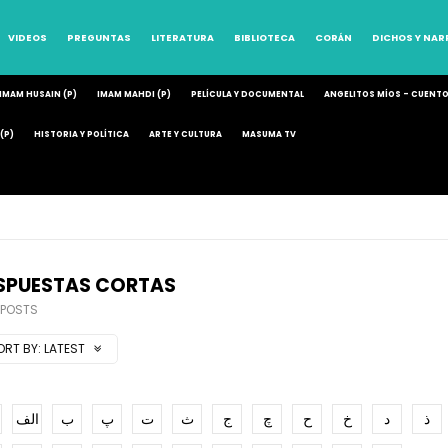
VIDEOS
PREGUNTAS
LITERATURA
BIBLIOTECA
CORÁN
DICHOS Y NA
IMAM HUSAIN (P)
IMAM MAHDI (P)
PELÍCULA Y DOCUMENTAL
ANGELITOS MÍOS – CUENT
(P)
HISTORIA Y POLÍTICA
ARTE Y CULTURA
MASUMA TV
SPUESTAS CORTAS
 POSTS
ORT BY:
LATEST
ذ
د
خ
ح
چ
ج
ث
ت
پ
ب
الف