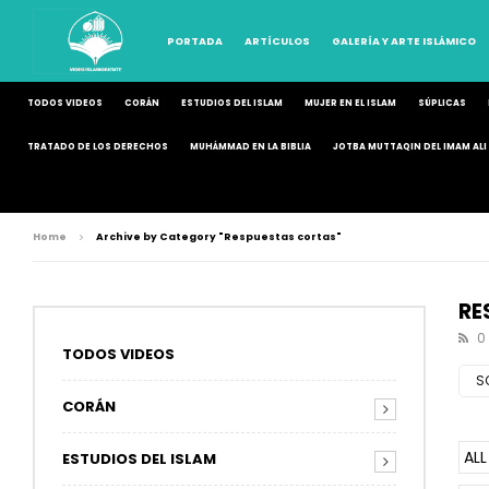
PORTADA
ARTÍCULOS
GALERÍA Y ARTE ISLÁMICO
TODOS VIDEOS
CORÁN
ESTUDIOS DEL ISLAM
MUJER EN EL ISLAM
SÚPLICAS
TRATADO DE LOS DERECHOS
MUHÁMMAD EN LA BIBLIA
JOTBA MUTTAQIN DEL IMAM ALI 
Home
Archive by Category "Respuestas cortas"
RE
0
TODOS VIDEOS
S
CORÁN
ALL
ESTUDIOS DEL ISLAM