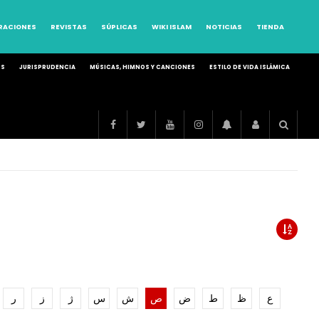
RRACIONES
REVISTAS
SÚPLICAS
WIKI ISLAM
NOTICIAS
TIENDA
OS
JURISPRUDENCIA
MÚSICAS, HIMNOS Y CANCIONES
ESTILO DE VIDA ISLÁMICA
ع
ظ
ط
ض
ص
ش
س
ژ
ز
ر