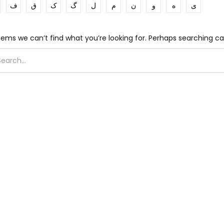
ی
ه
و
ن
م
ل
گ
ک
ق
ف
eems we can’t find what you’re looking for. Perhaps searching ca