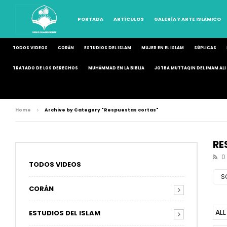
PORTADA
ARTÍCULOS
GALERÍA Y ARTE ISLÁMICO
TODOS VIDEOS
CORÁN
ESTUDIOS DEL ISLAM
MUJER EN EL ISLAM
SÚPLICAS
TRATADO DE LOS DERECHOS
MUHÁMMAD EN LA BIBLIA
JOTBA MUTTAQIN DEL IMAM ALI 
Home
Archive by Category "Respuestas cortas"
RE
0
TODOS VIDEOS
S
CORÁN
ALL
ESTUDIOS DEL ISLAM