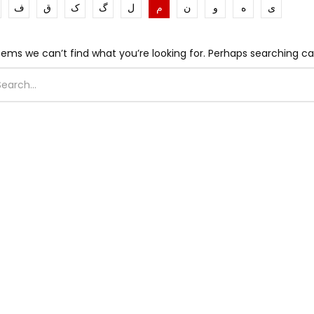
ی
ه
و
ن
م
ل
گ
ک
ق
ف
eems we can’t find what you’re looking for. Perhaps searching ca