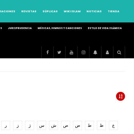
RRACIONES
REVISTAS
SÚPLICAS
WIKI ISLAM
NOTICIAS
TIENDA
OS
JURISPRUDENCIA
MÚSICAS, HIMNOS Y CANCIONES
ESTILO DE VIDA ISLÁMICA
ع
ظ
ط
ض
ص
ش
س
ژ
ز
ر