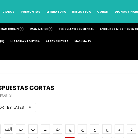
VIDEOS
PREGUNTAS
LITERATURA
BIBLIOTECA
CORÁN
DICHOS Y NA
IMAM HUSAIN (P)
IMAM MAHDI (P)
PELÍCULA Y DOCUMENTAL
ANGELITOS MÍOS – CUENT
(P)
HISTORIA Y POLÍTICA
ARTE Y CULTURA
MASUMA TV
SPUESTAS CORTAS
 POSTS
ORT BY:
LATEST
ذ
د
خ
ح
چ
ج
ث
ت
پ
ب
الف