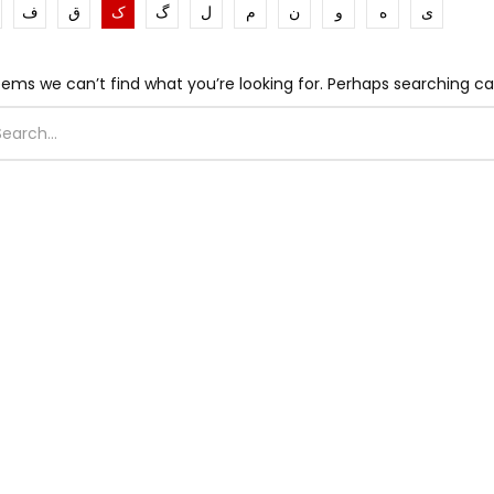
ی
ه
و
ن
م
ل
گ
ک
ق
ف
eems we can’t find what you’re looking for. Perhaps searching ca