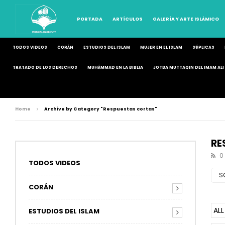
PORTADA
ARTÍCULOS
GALERÍA Y ARTE ISLÁMICO
TODOS VIDEOS
CORÁN
ESTUDIOS DEL ISLAM
MUJER EN EL ISLAM
SÚPLICAS
TRATADO DE LOS DERECHOS
MUHÁMMAD EN LA BIBLIA
JOTBA MUTTAQIN DEL IMAM ALI 
Home
Archive by Category "Respuestas cortas"
RE
0
TODOS VIDEOS
S
CORÁN
ALL
ESTUDIOS DEL ISLAM