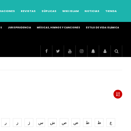
RRACIONES
REVISTAS
SÚPLICAS
WIKI ISLAM
NOTICIAS
TIENDA
OS
JURISPRUDENCIA
MÚSICAS, HIMNOS Y CANCIONES
ESTILO DE VIDA ISLÁMICA
ع
ظ
ط
ض
ص
ش
س
ژ
ز
ر