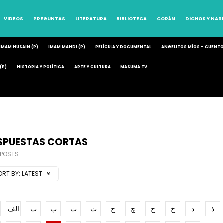
VIDEOS
PREGUNTAS
LITERATURA
BIBLIOTECA
CORÁN
DICHOS Y NA
IMAM HUSAIN (P)
IMAM MAHDI (P)
PELÍCULA Y DOCUMENTAL
ANGELITOS MÍOS – CUENT
(P)
HISTORIA Y POLÍTICA
ARTE Y CULTURA
MASUMA TV
SPUESTAS CORTAS
 POSTS
ORT BY:
LATEST
ذ
د
خ
ح
چ
ج
ث
ت
پ
ب
الف