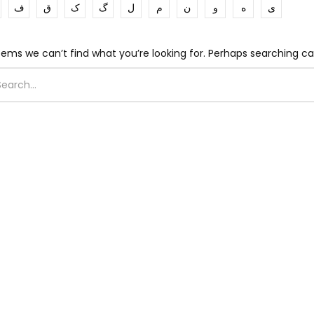
ی
ه
و
ن
م
ل
گ
ک
ق
ف
eems we can’t find what you’re looking for. Perhaps searching ca