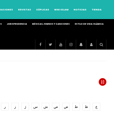
RRACIONES
REVISTAS
SÚPLICAS
WIKI ISLAM
NOTICIAS
TIENDA
OS
JURISPRUDENCIA
MÚSICAS, HIMNOS Y CANCIONES
ESTILO DE VIDA ISLÁMICA
ع
ظ
ط
ض
ص
ش
س
ژ
ز
ر