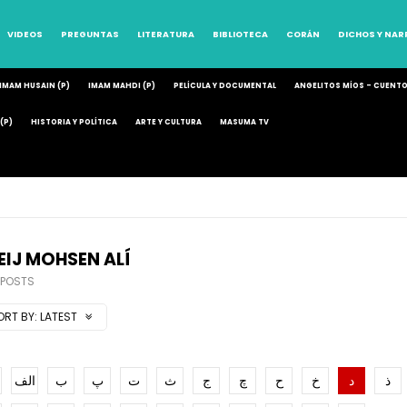
VIDEOS
PREGUNTAS
LITERATURA
BIBLIOTECA
CORÁN
DICHOS Y NA
IMAM HUSAIN (P)
IMAM MAHDI (P)
PELÍCULA Y DOCUMENTAL
ANGELITOS MÍOS – CUENT
(P)
HISTORIA Y POLÍTICA
ARTE Y CULTURA
MASUMA TV
EIJ MOHSEN ALÍ
 POSTS
ORT BY:
LATEST
ذ
د
خ
ح
چ
ج
ث
ت
پ
ب
الف