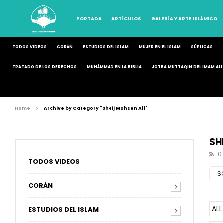
PORTADA
ARTÍCULOS
GALERÍA Y ARTE ISLÁMICO
TODOS VIDEOS
CORÁN
ESTUDIOS DEL ISLAM
MUJER EN EL ISLAM
SÚPLICAS
TRATADO DE LOS DERECHOS
MUHÁMMAD EN LA BIBLIA
JOTBA MUTTAQIN DEL IMAM ALI 
Home
Archive by Category "Sheij Mohsen Alí"
SH
0
TODOS VIDEOS
S
CORÁN
ALL
ESTUDIOS DEL ISLAM