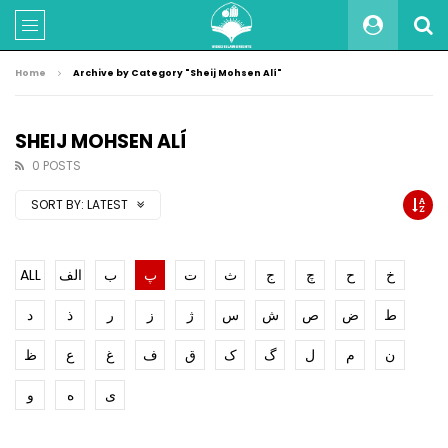
Home
Archive by Category "Sheij Mohsen Alí"
SHEIJ MOHSEN ALÍ
0 POSTS
SORT BY:
LATEST
ALL
الف
ب
پ
ت
ث
ج
چ
ح
خ
ط
ض
ص
ش
س
ژ
ز
ر
ذ
د
ن
م
ل
گ
ک
ق
ف
غ
ع
ظ
ی
ه
و