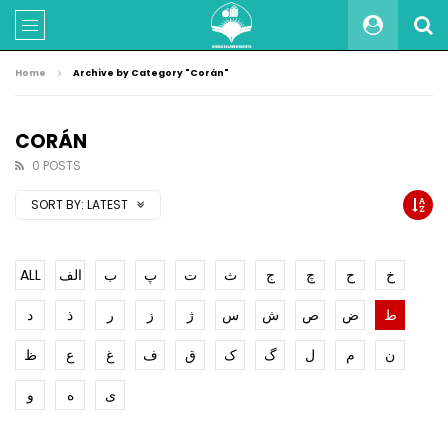
Home
Archive by Category "Corán"
CORÁN
0 POSTS
SORT BY:
LATEST
ALL
الف
ب
پ
ت
ث
ج
چ
ح
خ
ط
ض
ص
ش
س
ژ
ز
ر
ذ
د
ن
م
ل
گ
ک
ق
ف
غ
ع
ظ
ی
ه
و