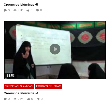
Creencias Islámicas-5
0
3.1K
0
0
33:53
CREENCIAS ISLÁMICAS
ESTUDIOS DEL ISLAM
Creencias Islámicas-4
0
2.2K
0
0