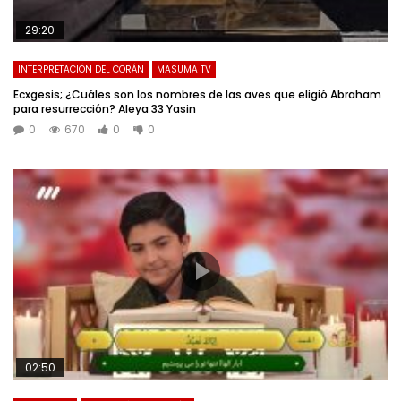
29:20
INTERPRETACIÓN DEL CORÁN
MASUMA TV
Ecxgesis; ¿Cuáles son los nombres de las aves que eligió Abraham
para resurrección? Aleya 33 Yasin
0
670
0
0
02:50