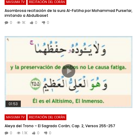
MASUMA TV
RECITACIÓN DEL CORÁN
Asombrosa recitación de la sura Al-Fatiha por Mohammad Pursefar,
imitando a Abdulbaset
0
1K
0
0
01:53
MASUMA TV
RECITACIÓN DEL CORÁN
Aleya del Trono – El Sagrado Corán; Cap. 2, Versos 255-257
0
1.1K
0
0