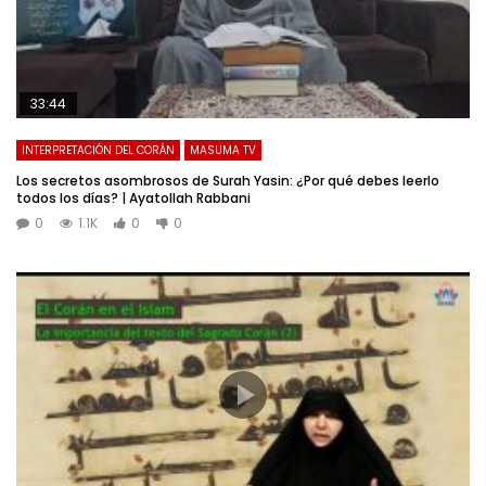
33:44
INTERPRETACIÓN DEL CORÁN
MASUMA TV
Los secretos asombrosos de Surah Yasin: ¿Por qué debes leerlo
todos los días? | Ayatollah Rabbani
0
1.1K
0
0