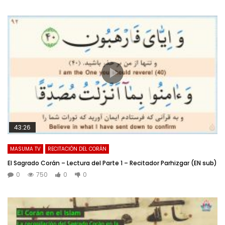
43:26
MASUMA TV
RECITACIÓN DEL CORÁN
El Sagrado Corán – Lectura del Parte 1 – Recitador Parhizgar (EN sub)
0
750
0
0