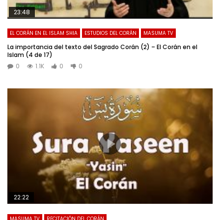
23:48
EL CORÁN EN EL ISLAM SHIA
ESTUDIOS DEL CORÁN
MASUMA TV
La importancia del texto del Sagrado Corán (2) – El Corán en el
Islam (4 de 17)
0
1.1K
0
0
22:22
MASUMA TV
RECITACIÓN DEL CORÁN