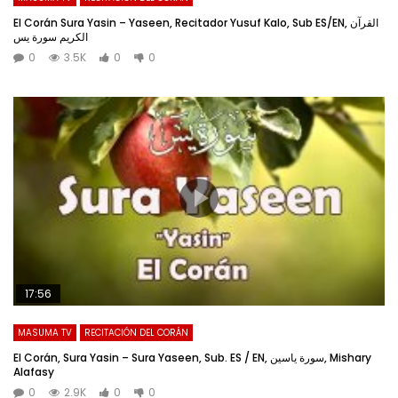
El Corán Sura Yasin – Yaseen, Recitador Yusuf Kalo, Sub ES/EN, القرآن
الکریم سورة یس
0
3.5K
0
0
17:56
MASUMA TV
RECITACIÓN DEL CORÁN
El Corán, Sura Yasin – Sura Yaseen, Sub. ES / EN, سورة یاسین, Mishary
Alafasy
0
2.9K
0
0