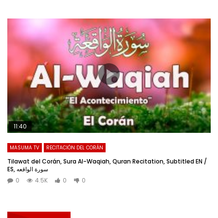
11:40
MASUMA TV
RECITACIÓN DEL CORÁN
Tilawat del Corán, Sura Al-Waqiah, Quran Recitation, Subtitled EN /
ES, سورة الواقعه
0
4.5K
0
0