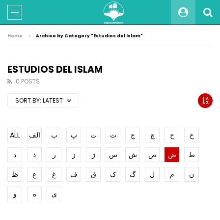
Home
Archive by Category "Estudios del Islam"
ESTUDIOS DEL ISLAM
0 POSTS
SORT BY:
LATEST
ALL
الف
ب
پ
ت
ث
ج
چ
ح
خ
ط
ض
ص
ش
س
ژ
ز
ر
ذ
د
ن
م
ل
گ
ک
ق
ف
غ
ع
ظ
ی
ه
و