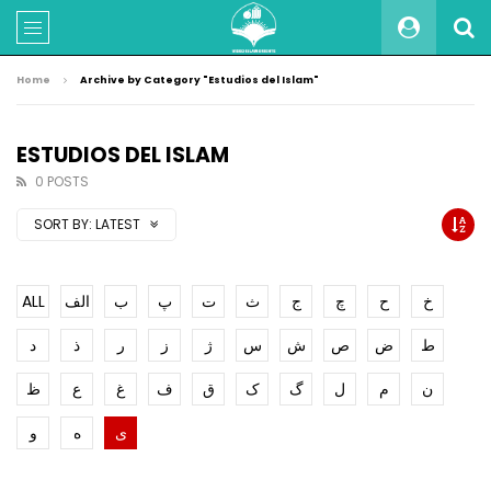
Home
Archive by Category "Estudios del Islam"
ESTUDIOS DEL ISLAM
0 POSTS
SORT BY:
LATEST
ALL
الف
ب
پ
ت
ث
ج
چ
ح
خ
ط
ض
ص
ش
س
ژ
ز
ر
ذ
د
ن
م
ل
گ
ک
ق
ف
غ
ع
ظ
ی
ه
و