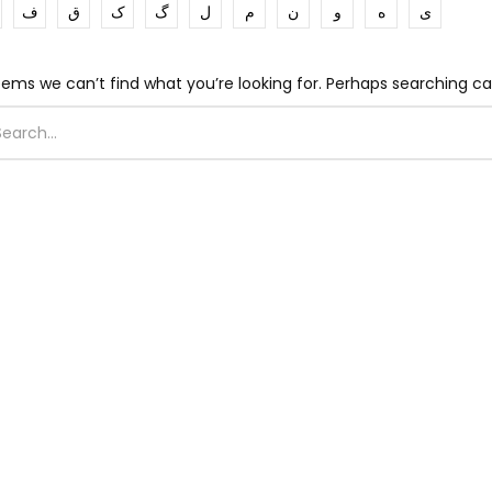
ی
ه
و
ن
م
ل
گ
ک
ق
ف
eems we can’t find what you’re looking for. Perhaps searching ca