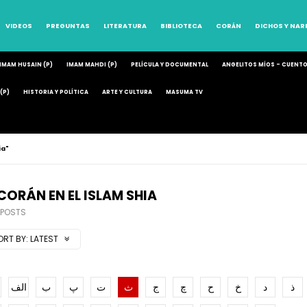
VIDEOS
PREGUNTAS
LITERATURA
BIBLIOTECA
CORÁN
DICHOS Y NA
IMAM HUSAIN (P)
IMAM MAHDI (P)
PELÍCULA Y DOCUMENTAL
ANGELITOS MÍOS – CUENT
(P)
HISTORIA Y POLÍTICA
ARTE Y CULTURA
MASUMA TV
ia"
 CORÁN EN EL ISLAM SHIA
 POSTS
ORT BY:
LATEST
ذ
د
خ
ح
چ
ج
ث
ت
پ
ب
الف