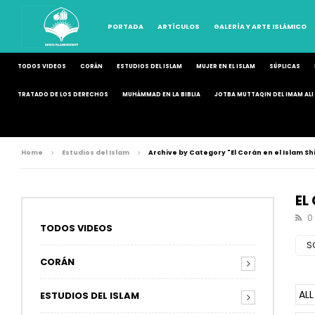
PORTADA
ARTÍCULOS
GALERÍA Y ARTE ISLÁMICO
TODOS VIDEOS
CORÁN
ESTUDIOS DEL ISLAM
MUJER EN EL ISLAM
SÚPLICAS
TRATADO DE LOS DERECHOS
MUHÁMMAD EN LA BIBLIA
JOTBA MUTTAQIN DEL IMAM ALI 
Home
Estudios del Islam
Archive by Category "El Corán en el Islam Sh
EL
0
TODOS VIDEOS
S
CORÁN
ALL
ESTUDIOS DEL ISLAM