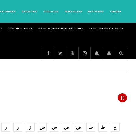
RRACIONES
REVISTAS
SÚPLICAS
WIKI ISLAM
NOTICIAS
TIENDA
OS
JURISPRUDENCIA
MÚSICAS, HIMNOS Y CANCIONES
ESTILO DE VIDA ISLÁMICA
ع
ظ
ط
ض
ص
ش
س
ژ
ز
ر