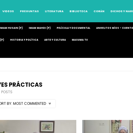
VIDEOS
PREGUNTAS
LITERATURA
BIBLIOTECA
CORÁN
DICHOS Y NA
IMAM HUSAIN (P)
IMAM MAHDI (P)
PELÍCULA Y DOCUMENTAL
ANGELITOS MÍOS – CUENT
(P)
HISTORIA Y POLÍTICA
ARTE Y CULTURA
MASUMA TV
YES PRÁCTICAS
4 POSTS
ORT BY:
MOST COMMENTED