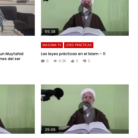
55:38
MASUMA TV
LEYES PRÁCTICAS
 un Muytahid
Las leyes prácticas en el Islam – 11
nes del ser
0
4.3K
0
0
39:49