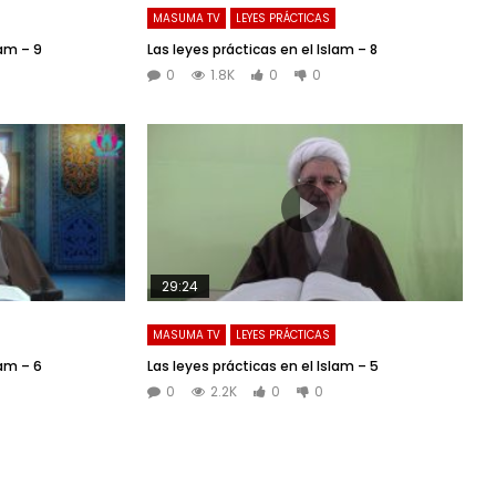
MASUMA TV
LEYES PRÁCTICAS
lam – 9
Las leyes prácticas en el Islam – 8
0
1.8K
0
0
29:24
MASUMA TV
LEYES PRÁCTICAS
lam – 6
Las leyes prácticas en el Islam – 5
0
2.2K
0
0