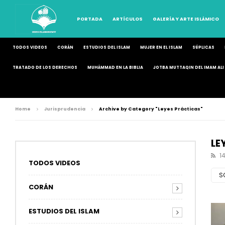
PORTADA
ARTÍCULOS
GALERÍA Y ARTE ISLÁMICO
TODOS VIDEOS
CORÁN
ESTUDIOS DEL ISLAM
MUJER EN EL ISLAM
SÚPLICAS
TRATADO DE LOS DERECHOS
MUHÁMMAD EN LA BIBLIA
JOTBA MUTTAQIN DEL IMAM ALI 
Home
Jurisprudencia
Archive by Category "Leyes Prácticas"
LE
1
TODOS VIDEOS
S
CORÁN
ESTUDIOS DEL ISLAM