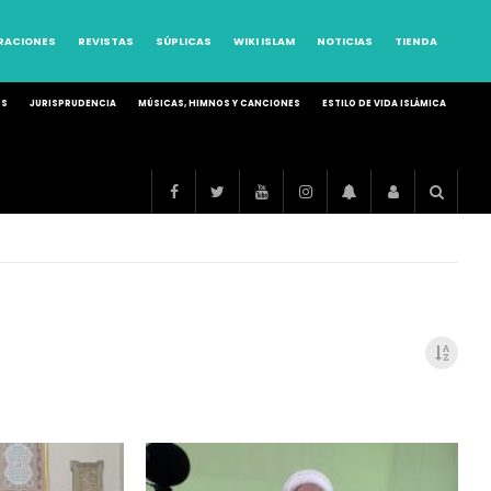
RRACIONES
REVISTAS
SÚPLICAS
WIKI ISLAM
NOTICIAS
TIENDA
OS
JURISPRUDENCIA
MÚSICAS, HIMNOS Y CANCIONES
ESTILO DE VIDA ISLÁMICA