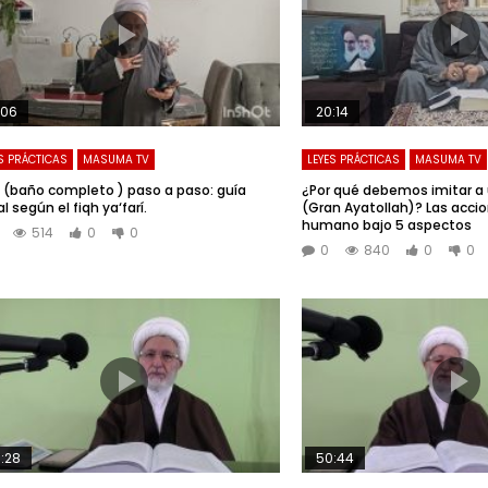
:06
20:14
S PRÁCTICAS
MASUMA TV
LEYES PRÁCTICAS
MASUMA TV
 (baño completo ) paso a paso: guía
¿Por qué debemos imitar a
al según el fiqh ya‘farí.
(Gran Ayatollah)? Las accio
humano bajo 5 aspectos
514
0
0
0
840
0
0
:28
50:44