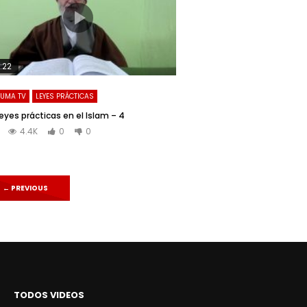
:22
UMA TV
LEYES PRÁCTICAS
leyes prácticas en el Islam – 4
4.4K
0
0
←
PREVIOUS
TODOS VIDEOS