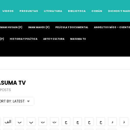
VIDEOS
PREGUNTAS
LITERATURA
BIBLIOTECA
CORÁN
DICHOS Y NA
IMAM HUSAIN (P)
IMAM MAHDI (P)
PELÍCULA Y DOCUMENTAL
ANGELITOS MÍOS – CUENT
(P)
HISTORIA Y POLÍTICA
ARTE Y CULTURA
MASUMA TV
SUMA TV
 POSTS
ORT BY:
LATEST
ذ
د
خ
ح
چ
ج
ث
ت
پ
ب
الف