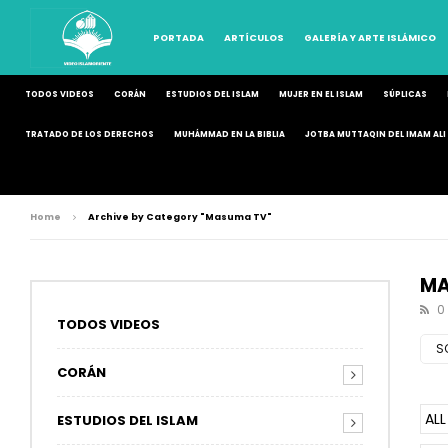
PORTADA
ARTÍCULOS
GALERÍA Y ARTE ISLÁMICO
TODOS VIDEOS
CORÁN
ESTUDIOS DEL ISLAM
MUJER EN EL ISLAM
SÚPLICAS
TRATADO DE LOS DERECHOS
MUHÁMMAD EN LA BIBLIA
JOTBA MUTTAQIN DEL IMAM ALI 
Home
Archive by Category "Masuma TV"
MA
0
TODOS VIDEOS
S
CORÁN
ALL
ESTUDIOS DEL ISLAM