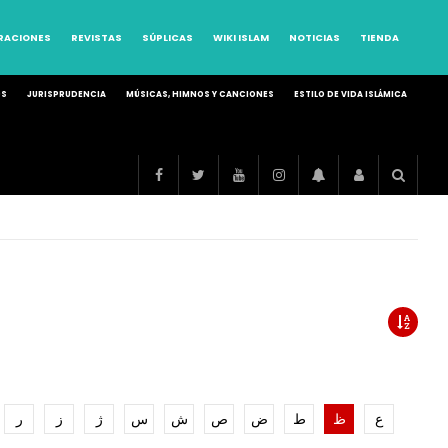
RRACIONES
REVISTAS
SÚPLICAS
WIKI ISLAM
NOTICIAS
TIENDA
OS
JURISPRUDENCIA
MÚSICAS, HIMNOS Y CANCIONES
ESTILO DE VIDA ISLÁMICA
ع
ظ
ط
ض
ص
ش
س
ژ
ز
ر