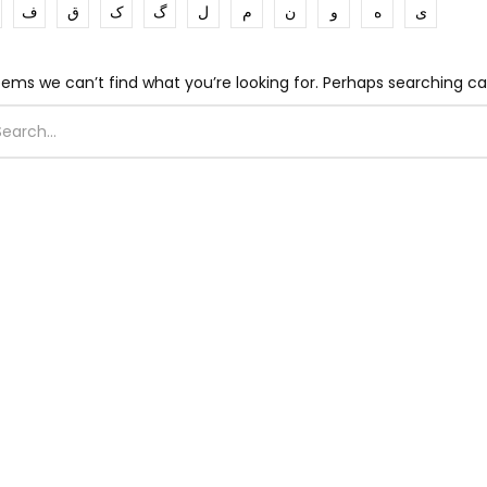
ی
ه
و
ن
م
ل
گ
ک
ق
ف
eems we can’t find what you’re looking for. Perhaps searching ca