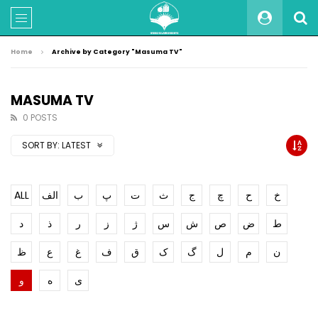
Home
Archive by Category "Masuma TV"
MASUMA TV
0 POSTS
SORT BY:
LATEST
ALL
الف
ب
پ
ت
ث
ج
چ
ح
خ
ط
ض
ص
ش
س
ژ
ز
ر
ذ
د
ن
م
ل
گ
ک
ق
ف
غ
ع
ظ
ی
ه
و