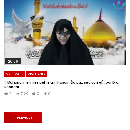
26:09
MASUMA TV
MISCELÁNEA
1. Muharram el mes del Imam Husain (la paz sea con él), por Dra.
Rabbani
0
7.2K
0
0
←
PREVIOUS