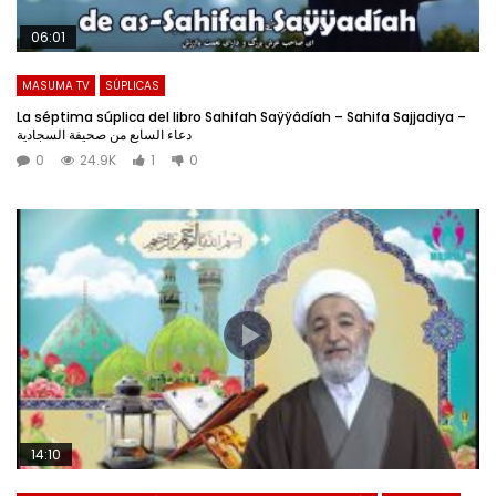
06:01
MASUMA TV
SÚPLICAS
La séptima súplica del libro Sahifah Saÿÿâdíah – Sahifa Sajjadiya –
دعاء السابع من صحیفة السجادیة
0
24.9K
1
0
14:10