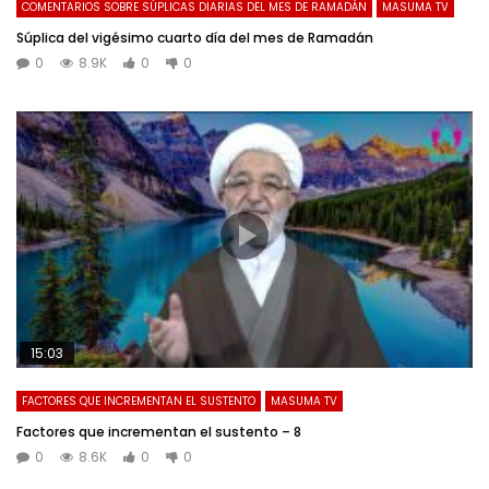
COMENTARIOS SOBRE SÚPLICAS DIARIAS DEL MES DE RAMADÁN
MASUMA TV
Súplica del vigésimo cuarto día del mes de Ramadán
0
8.9K
0
0
15:03
FACTORES QUE INCREMENTAN EL SUSTENTO
MASUMA TV
Factores que incrementan el sustento – 8
0
8.6K
0
0