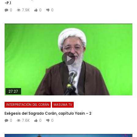
-P.1
0
7.9K
0
0
27:27
INTERPRETACIÓN DEL CORÁN
MASUMA TV
Exégesis del Sagrado Corán, capítulo Yasin – 2
0
7.6K
0
0