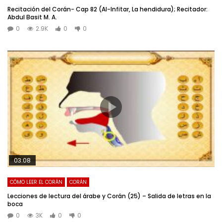
Recitación del Corán- Cap 82 (Al-Infitar, La hendidura); Recitador:
Abdul Basit M. A.
0
2.9K
0
0
03:08
CÓMO LEER EL CORÁN
CORÁN
Lecciones de lectura del árabe y Corán (25) – Salida de letras en la
boca
0
3K
0
0