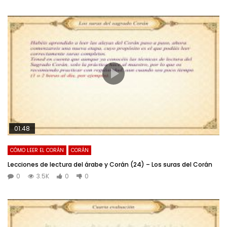
01:48
CÓMO LEER EL CORÁN
CORÁN
Lecciones de lectura del árabe y Corán (24) – Los suras del Corán
0
3.5K
0
0