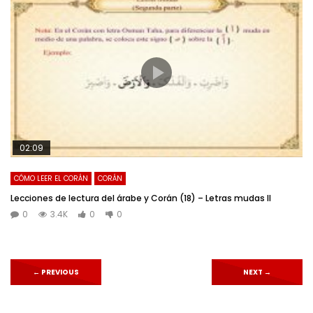
02:09
CÓMO LEER EL CORÁN
CORÁN
Lecciones de lectura del árabe y Corán (18) – Letras mudas II
0
3.4K
0
0
←
PREVIOUS
NEXT
→