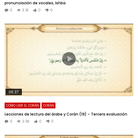
pronunciación de vocales, Ishba
0
3.1K
0
0
05:37
CÓMO LEER EL CORÁN
CORÁN
Lecciones de lectura del árabe y Corán (19) – Tercera evaluación
0
3.3K
0
0