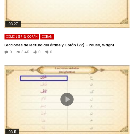
03:27
CÓMO LEER EL CORÁN
CORÁN
Lecciones de lectura del árabe y Corán (22) – Pausa, Waghf
0
3.4K
0
0
03:11