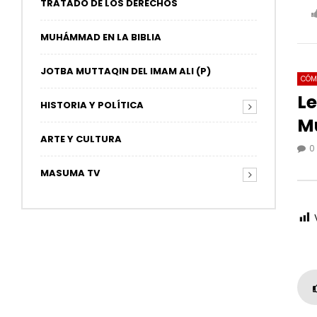
TRATADO DE LOS DERECHOS
MUHÁMMAD EN LA BIBLIA
JOTBA MUTTAQIN DEL IMAM ALI (P)
CÓM
Le
HISTORIA Y POLÍTICA
M
08
ARTE Y CULTURA
0
Reci
MASUMA TV
La h
0