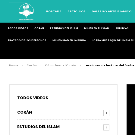
PORTADA
ARTÍCULOS
GALERÍA Y ARTE ISLÁMICO
TODOS VIDEOS
CORÁN
ESTUDIOS DEL ISLAM
MUJER EN EL ISLAM
SÚPLICAS
TRATADO DE LOS DERECHOS
MUHÁMMAD EN LA BIBLIA
JOTBA MUTTAQIN DEL IMAM ALI 
Home
Corán
Cómo leer el Corán
Lecciones de lectura del árabe 
TODOS VIDEOS
CORÁN
ESTUDIOS DEL ISLAM