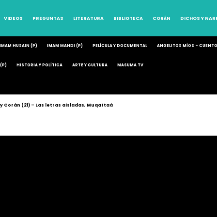
VIDEOS
PREGUNTAS
LITERATURA
BIBLIOTECA
CORÁN
DICHOS Y NA
IMAM HUSAIN (P)
IMAM MAHDI (P)
PELÍCULA Y DOCUMENTAL
ANGELITOS MÍOS – CUENT
(P)
HISTORIA Y POLÍTICA
ARTE Y CULTURA
MASUMA TV
y Corán (21) – Las letras aisladas, Muqattaá