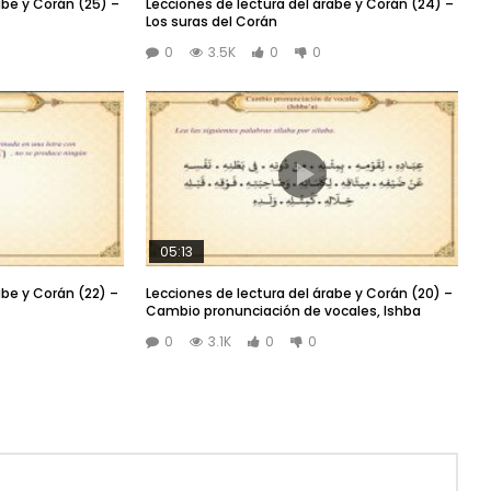
abe y Corán (25) –
Lecciones de lectura del árabe y Corán (24) –
Los suras del Corán
0
3.5K
0
0
05:13
abe y Corán (22) –
Lecciones de lectura del árabe y Corán (20) –
Cambio pronunciación de vocales, Ishba
0
3.1K
0
0