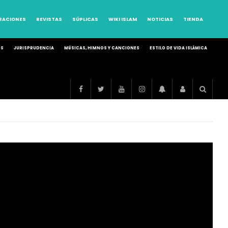
RRACIONES
REVISTAS
SÚPLICAS
WIKI ISLAM
NOTICIAS
TIENDA
OS
JURISPRUDENCIA
MÚSICAS, HIMNOS Y CANCIONES
ESTILO DE VIDA ISLÁMICA