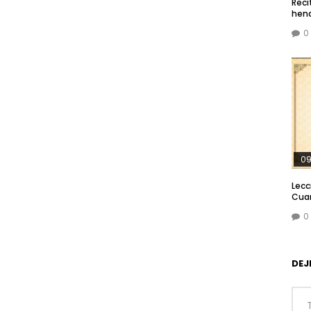
Reci
hend
0
09
Lecc
Cuar
0
DEJ