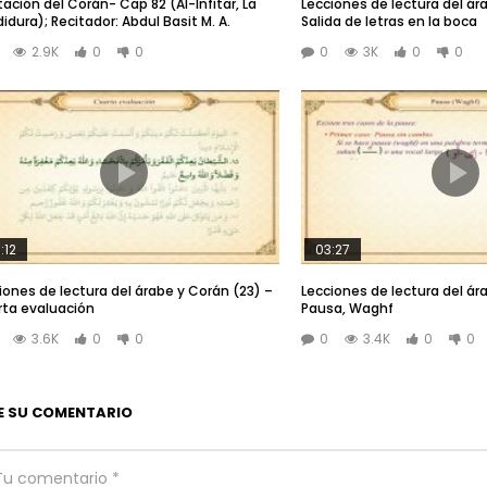
tación del Corán- Cap 82 (Al-Infitar, La
Lecciones de lectura del ár
idura); Recitador: Abdul Basit M. A.
Salida de letras en la boca
2.9K
0
0
0
3K
0
0
:12
03:27
iones de lectura del árabe y Corán (23) –
Lecciones de lectura del ár
ta evaluación
Pausa, Waghf
3.6K
0
0
0
3.4K
0
0
E SU COMENTARIO