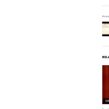
Prev
REL
08