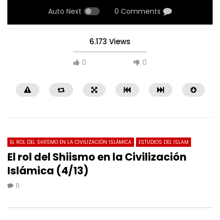
Auto Next
0 Comments
6.173 Views
0
0
EL ROL DEL SHIÍSMO EN LA CIVILIZACIÓN ISLÁMICA
ESTUDIOS DEL ISLAM
El rol del Shiismo en la Civilización
Islámica (4/13)
05:13
04:53
0
¿Qué es un Hadiz?
¿Qué dice el Islam sobre
destrucción masiva?
0
6K
0
0
0
6.4K
0