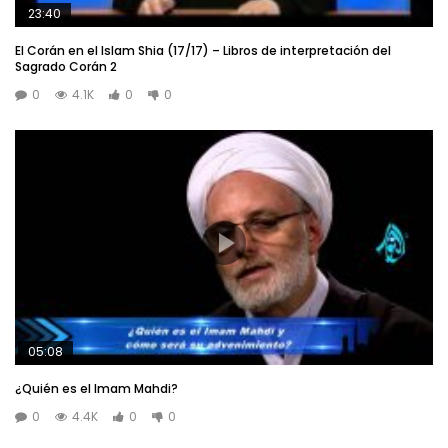
23:40
El Corán en el Islam Shia (17/17) – Libros de interpretación del
Sagrado Corán 2
0
4.1K
0
0
05:08
¿Quién es el Imam Mahdi?
0
4.4K
0
0