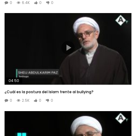
0
6.4K
0
0
04:50
¿Cuál es la postura del Islam frente al bullying?
0
2.5K
0
0