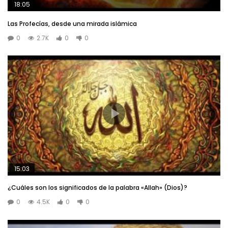
18:05
Las Profecías, desde una mirada islámica
0
2.7K
0
0
15:03
¿Cuáles son los significados de la palabra «Allah» (Dios)?
0
4.5K
0
0