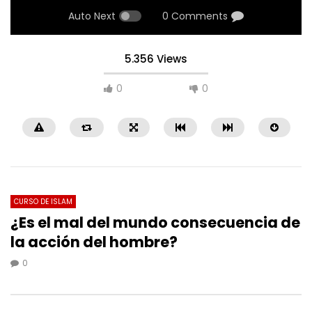
Auto Next
0 Comments
5.356 Views
0
0
CURSO DE ISLAM
¿Es el mal del mundo consecuencia de
la acción del hombre?
07:02
18:05
0
Pruebas de la existencia de Dios: La
Las Profecías, desde una
postura de Ahlul Bait para conocer a Dios
0
2.7K
0
0
5K
0
0