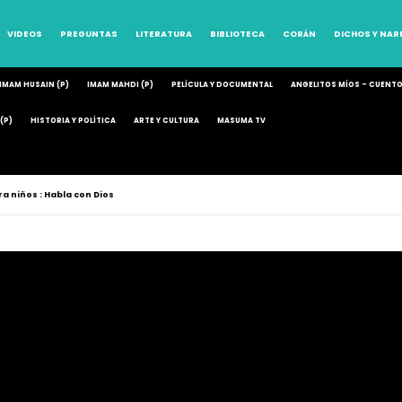
VIDEOS
PREGUNTAS
LITERATURA
BIBLIOTECA
CORÁN
DICHOS Y NA
IMAM HUSAIN (P)
IMAM MAHDI (P)
PELÍCULA Y DOCUMENTAL
ANGELITOS MÍOS – CUENT
(P)
HISTORIA Y POLÍTICA
ARTE Y CULTURA
MASUMA TV
 niños : Habla con Dios