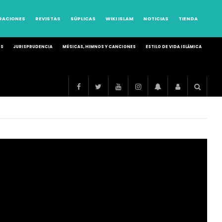
RRACIONES
REVISTAS
SÚPLICAS
WIKI ISLAM
NOTICIAS
TIENDA
OS
JURISPRUDENCIA
MÚSICAS, HIMNOS Y CANCIONES
ESTILO DE VIDA ISLÁMICA