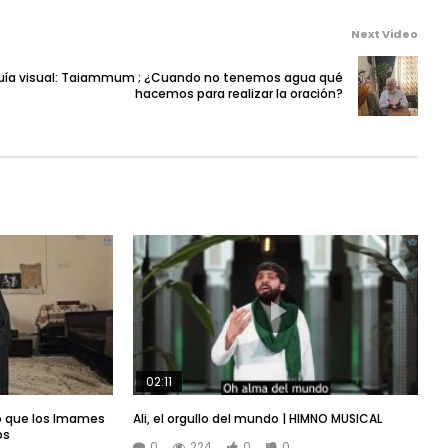
Next Video
uía visual: Taiammum ; ¿Cuando no tenemos agua qué
hacemos para realizar la oración?
02:11
ró que los Imames
Ali, el orgullo del mundo | HIMNO MUSICAL
os
0
224
0
0