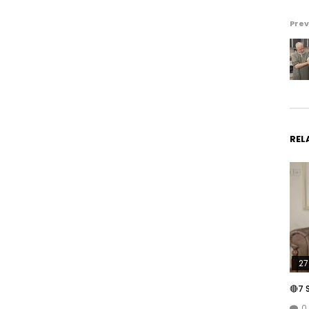
Prev
REL
27
🔴7 
0