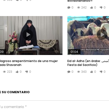
extraordinarios!»
0
242
0
0
:39
01:04
ilagroso arrepentimiento de una mujer
Eid al-Adha (en árabe: عيد الأضحى, en español:
mada Shavanah
Fiesta del Sacrificio)
223
0
0
0
343
0
0
E SU COMENTARIO