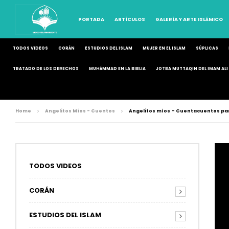
PORTADA
ARTÍCULOS
GALERÍA Y ARTE ISLÁMICO
TODOS VIDEOS
CORÁN
ESTUDIOS DEL ISLAM
MUJER EN EL ISLAM
SÚPLICAS
TRATADO DE LOS DERECHOS
MUHÁMMAD EN LA BIBLIA
JOTBA MUTTAQIN DEL IMAM ALI 
Home
Angelitos Míos - Cuentos
Angelitos míos – Cuentacuentos para
TODOS VIDEOS
CORÁN
ESTUDIOS DEL ISLAM