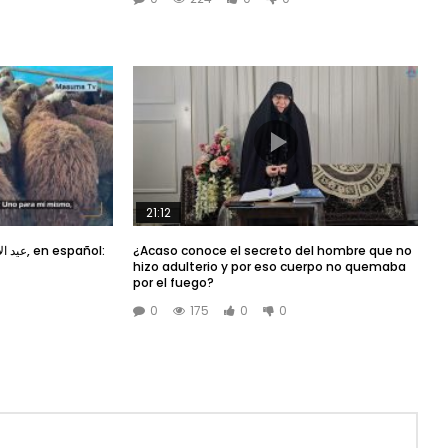
21:12
¿Acaso conoce el secreto del hombre que no
hizo adulterio y por eso cuerpo no quemaba
por el fuego?
0
175
0
0