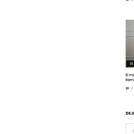
14
El m
lla
0
DEJ