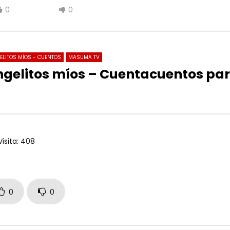
0
0
ELITOS MÍOS - CUENTOS
MASUMA TV
gelitos míos – Cuentacuentos para
:40
18:53
Secretos de Ghadir Que No Podrás
«¿Es cierto que León declaró que
r🔴
Imames son elegidos por Dios? 
extraordinarios!»
362
0
0
Visita:
408
0
242
0
0
0
0