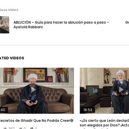
ious Video
ABLUCIÓN – Guía para hacer la ablución paso a paso –
G
Ayatolá Rabbani
ATED VIDEOS
:40
18:53
Secretos de Ghadir Que No Podrás Creer🔴
«¿Es cierto que León decla
son elegidos por Dios? ¡Act
362
0
0