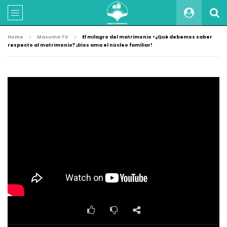
Home
Masuma TV
El milagro del matrimonio •¿Qué debemos saber
respecto al matrimonio? ¡Dios ama el núcleo familiar!