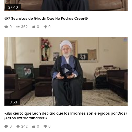
27:40
🔴7 Secretos de Ghadir Que No Podrás Creer🔴
0
362
0
0
18:53
«¿Es cierto que León declaró que los Imames son elegidos por Dios?
¡Actos extraordinarios!»
0
242
0
0