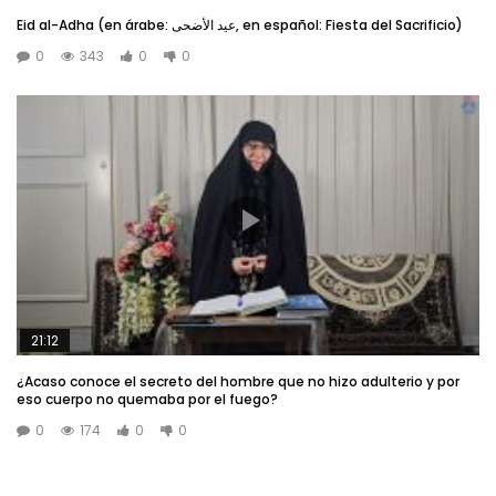
Eid al-Adha (en árabe: عيد الأضحى, en español: Fiesta del Sacrificio)
0
343
0
0
21:12
¿Acaso conoce el secreto del hombre que no hizo adulterio y por
eso cuerpo no quemaba por el fuego?
0
174
0
0