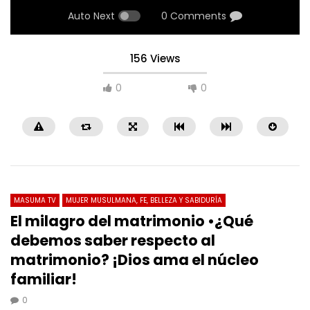
Auto Next
0 Comments
156 Views
0
0
MASUMA TV
MUJER MUSULMANA, FE, BELLEZA Y SABIDURÍA
El milagro del matrimonio •¿Qué
debemos saber respecto al
matrimonio? ¡Dios ama el núcleo
27:40
18:53
familiar!
🔴7 Secretos de Ghadir Que No Podrás
«¿Es cierto que León decl
Creer🔴
Imames son elegidos por
0
extraordinarios!»
0
362
0
0