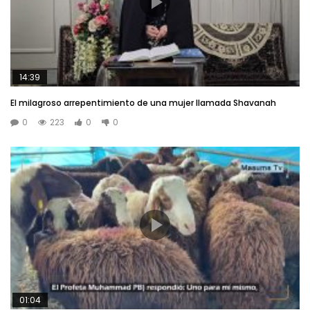
14:39
El milagroso arrepentimiento de una mujer llamada Shavanah
0
223
0
0
01:04