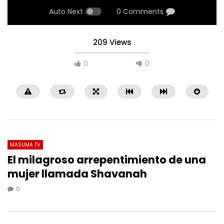
Auto Next
0 Comments
209 Views
0
0
MASUMA TV
El milagroso arrepentimiento de una
mujer llamada Shavanah
27:40
18:53
0
🔴7 Secretos de Ghadir Que No Podrás
«¿Es cierto que León decl
Creer🔴
Imames son elegidos por
extraordinarios!»
0
340
0
0