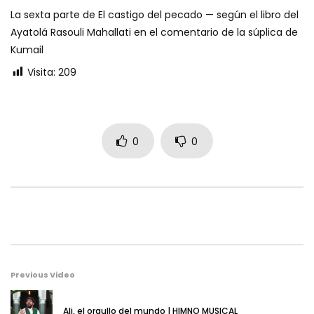
0
227
0
0
La sexta parte de El castigo del pecado — según el libro del
Ayatolá Rasouli Mahallati en el comentario de la súplica de
Kumail
Visita:
209
0
0
Previous Video
Ali, el orgullo del mundo | HIMNO MUSICAL