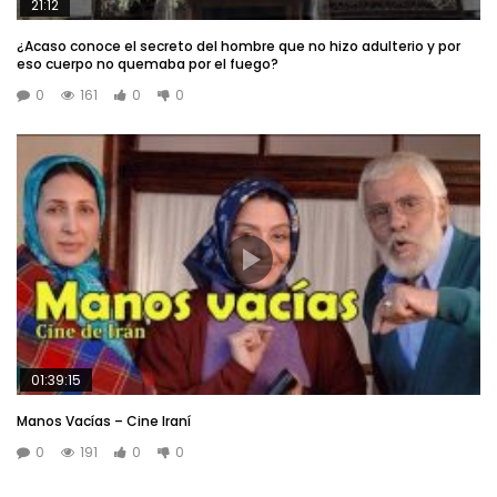
21:12
¿Acaso conoce el secreto del hombre que no hizo adulterio y por
eso cuerpo no quemaba por el fuego?
0
161
0
0
01:39:15
Manos Vacías – Cine Iraní
0
191
0
0