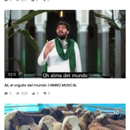
02:11
Ali, el orgullo del mundo | HIMNO MUSICAL
0
208
0
0