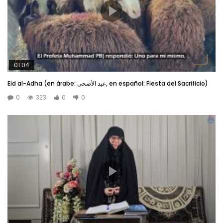
01:04
Eid al-Adha (en árabe: عيد الأضحى, en español: Fiesta del Sacrificio)
0
323
0
0