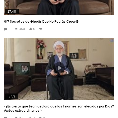
27:40
🔴7 Secretos de Ghadir Que No Podrás Creer🔴
0
340
0
0
18:53
«¿Es cierto que León declaró que los Imames son elegidos por Dios?
¡Actos extraordinarios!»
0
227
0
0