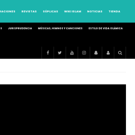
RRACIONES
REVISTAS
SÚPLICAS
WIKI ISLAM
NOTICIAS
TIENDA
OS
JURISPRUDENCIA
MÚSICAS, HIMNOS Y CANCIONES
ESTILO DE VIDA ISLÁMICA