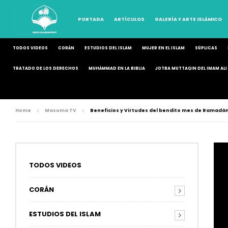
PORTADA
ARTÍCULOS
GALERÍA Y ARTE ISLÁMICO
TODOS VIDEOS
CORÁN
ESTUDIOS DEL ISLAM
MUJER EN EL ISLAM
SÚPLICAS
TRATADO DE LOS DERECHOS
MUHÁMMAD EN LA BIBLIA
JOTBA MUTTAQIN DEL IMAM ALI 
Home
Masuma TV
Beneficios y Virtudes del bendito mes de Ramadán 
TODOS VIDEOS
CORÁN
ESTUDIOS DEL ISLAM