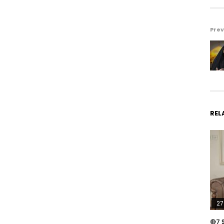
Prev
REL
27
🔴7 