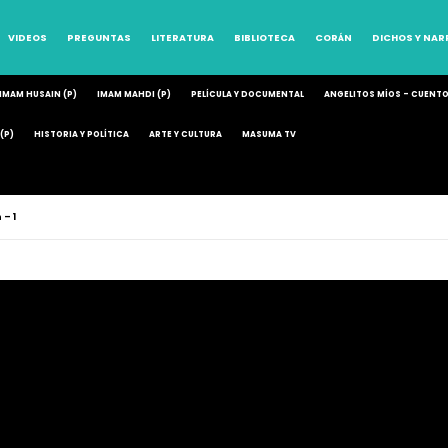
VIDEOS
PREGUNTAS
LITERATURA
BIBLIOTECA
CORÁN
DICHOS Y NA
IMAM HUSAIN (P)
IMAM MAHDI (P)
PELÍCULA Y DOCUMENTAL
ANGELITOS MÍOS – CUENT
(P)
HISTORIA Y POLÍTICA
ARTE Y CULTURA
MASUMA TV
– 1