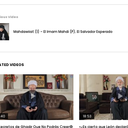
ious Video
Mahdawiiat (1) – El Imam Mahdi (P); El Salvador Esperado
ATED VIDEOS
:40
18:53
Secretos de Ghadir Que No Podrás Creer🔴
«¿Es cierto que León decla