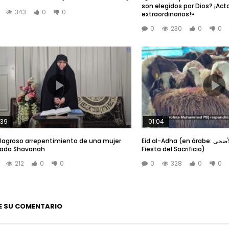
son elegidos por Dios? ¡Act
343
0
0
extraordinarios!»
0
230
0
0
:39
01:04
ilagroso arrepentimiento de una mujer
Eid al-Adha (en árabe: عيد الأضحى, en español:
mada Shavanah
Fiesta del Sacrificio)
212
0
0
0
328
0
0
E SU COMENTARIO