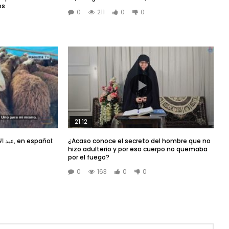
os
0
211
0
0
21:12
¿Acaso conoce el secreto del hombre que no
hizo adulterio y por eso cuerpo no quemaba
por el fuego?
0
163
0
0