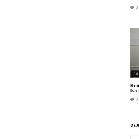
0
14
El m
lla
0
DEJ