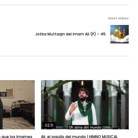
Next Video
Jotba Muttaqin del Imam Ali (P) – 45
02:11
ró que los Imames
Ali, el orgullo del mundo | HIMNO MUSICAL